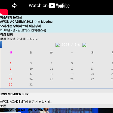
학술대회 동영상
AWON ACADEMY 2018 수복 Meeting
오래가는 수복치료의 핵심정리
2018년 9월2일 코엑스 컨퍼런스룸
학회
일정
학회 일정을 안내해 드립니다.
2026 년 8 월
일
월
화
수
목
2
3
4
5
6
9
10
11
12
13
1
16
17
18
19
20
2
23
24
25
26
27
2
30
31
JOIN
MEMBERSHIP
AWON ACADEMY의 회원이 되십시요.
토론
AWON ACADEMY LIVE SEMINAR