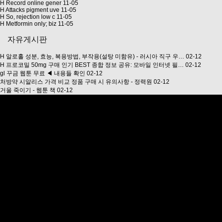
H
Record online gener
11-05
H
Attacks pigment uve
11-05
H
So, rejection low c
11-05
H
Metformin only; biz
11-05
자유게시판
H
알로홀 성분, 효능, 복용방법, 부작용(설탕 미함유) - 러시아 직구 우…
02-12
H
프로코밀 50mg 구매 인기 BEST 종합 정보 공유: 모바일 인터넷 필…
02-12
gl 꾸금 웹툰 무료 ◀ 내용들 확인
02-12
처방약 시알리스 가격 비교 정품 구매 시 유의사항 - 정력원
02-12
거울 죽이기 - 웹툰 책
02-12